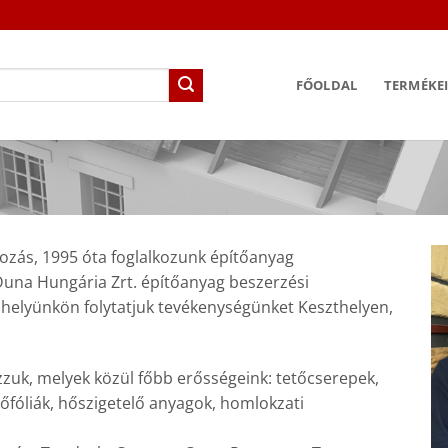
FŐOLDAL
TERMÉKE
lkozás, 1995 óta foglalkozunk építőanyag
Duna Hungária Zrt. építőanyag beszerzési
phelyünkön folytatjuk tevékenységünket Keszthelyen,
zuk, melyek közül főbb erősségeink: tetőcserepek,
tőfóliák, hőszigetelő anyagok, homlokzati