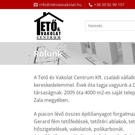
Skip
info@tetoesvakolat.hu
+36 30 92 99 157
to
content
Keresés
a
következőre:
Rólunk
A Tető és Vakolat Centrum Kft. családi válla
kereskedelemmel. Évek óta tagja vagyunk a 
társaságnak. 2009 óta 4000 m2-es saját tele
Zala megyében.
A piacon lévő összes építőanyagot forgalmaz
Gerard fém tetőfedések, tetőtéri ablakok, te
hőszigetelések, vakolatok, polikarbonát.