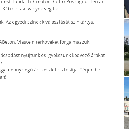
öntést Tondach, Creaton, Cotto Possagno, Terran,
 IKO mintaállványok segítik.
. Az egyedi színek kiválasztását színkártya,
.
ABeton, Viastein térköveket forgalmazzuk.
nácsadást nyújtunk és igyekszünk kedvező árakat
k.
gy mennyiségű árukészlet biztosítja. Térjen be
an!