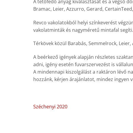
A tetőfedő anyag kiválasztását és a végső d
Bramac, Leier, Azzurro, Gerard, CertainTeed,
Revco vakolatokból helyi színkeverést végzünk
vakolatminták és nagyméretű mintafal segíti
Térkövek közül Barabás, Semmelrock, Leier, 
A beérkező igények alapján részletes szakta
adni, igény esetén fuvarszervezést is vállalun
A mindennapi kiszolgálást a raktáron lévő na
hozzánk, kérjen árajánlatot, mindez ingyen v
Széchenyi 2020