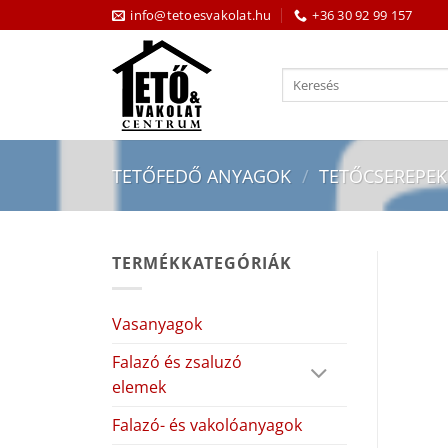
Skip
info@tetoesvakolat.hu
+36 30 92 99 157
to
content
Keresés
a
következőre:
TETŐFEDŐ ANYAGOK
/
TETŐCSEREPEK
TERMÉKKATEGÓRIÁK
Vasanyagok
Falazó és zsaluzó
elemek
Falazó- és vakolóanyagok