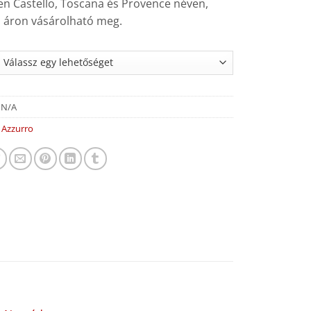
en Castello, Toscana és Provence néven,
 áron vásárolható meg.
:
N/A
:
Azzurro