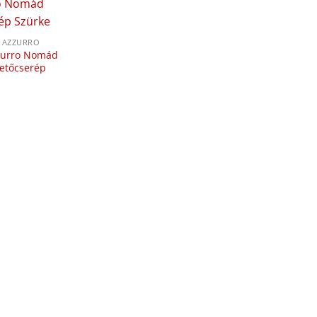
AZZURRO
zurro Nomád
tetőcserép