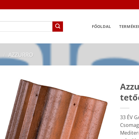
FŐOLDAL
TERMÉKE
/
AZZURRO
Azzu
tető
33 ÉV G
Csomagol
Mediter