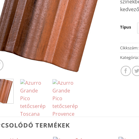
színekb
kedvező
Típus
Cikkszám
Kategória
PCSOLÓDÓ TERMÉKEK