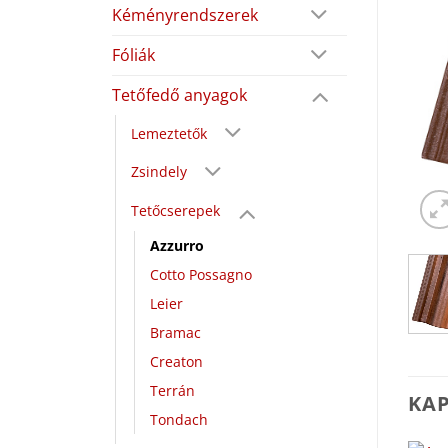
Kéményrendszerek
Fóliák
Tetőfedő anyagok
Lemeztetők
Zsindely
Tetőcserepek
Azzurro
Cotto Possagno
Leier
Bramac
Creaton
Terrán
KA
Tondach