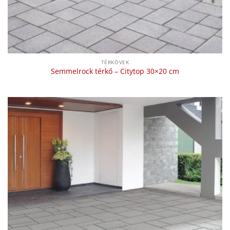
TÉRKÖVEK
Semmelrock térkő – Citytop 30×20 cm