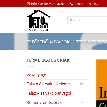
Skip
info@tetoesvakolat.hu
+36 30 92 99 157
to
content
Keresés
a
következőre:
TETŐFEDŐ ANYAGOK
/
TETŐCSEREPEK
TERMÉKKATEGÓRIÁK
Vasanyagok
Falazó és zsaluzó elemek
Falazó- és vakolóanyagok
Kéményrendszerek