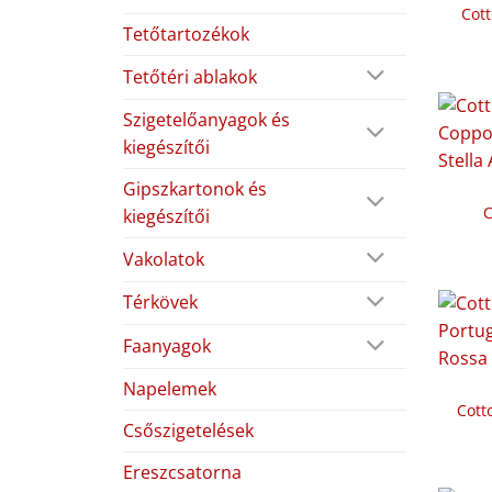
Cott
Tetőtartozékok
Tetőtéri ablakok
Szigetelőanyagok és
kiegészítői
Gipszkartonok és
C
kiegészítői
Vakolatok
Térkövek
Faanyagok
Napelemek
Cott
Csőszigetelések
Ereszcsatorna