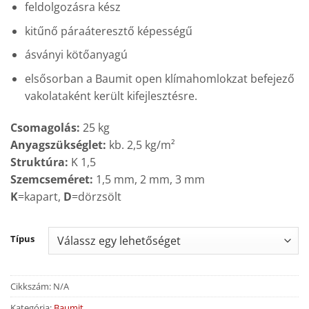
feldolgozásra kész
kitűnő páraáteresztő képességű
ásványi kötőanyagú
elsősorban a Baumit open klímahomlokzat befejező
vakolataként került kifejlesztésre.
Csomagolás:
25 kg
Anyagszükséglet:
kb. 2,5 kg/m²
Struktúra:
K 1,5
Szemcseméret:
1,5 mm, 2 mm, 3 mm
K
=kapart,
D
=dörzsölt
Típus
Cikkszám:
N/A
Kategória:
Baumit