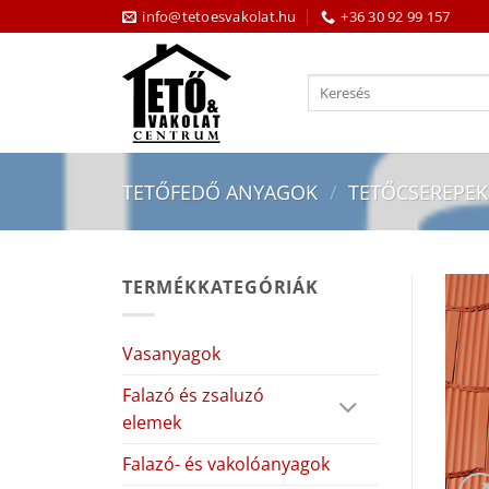
Skip
info@tetoesvakolat.hu
+36 30 92 99 157
to
content
Keresés
a
következőre:
TETŐFEDŐ ANYAGOK
/
TETŐCSEREPEK
TERMÉKKATEGÓRIÁK
Vasanyagok
Falazó és zsaluzó
elemek
Falazó- és vakolóanyagok