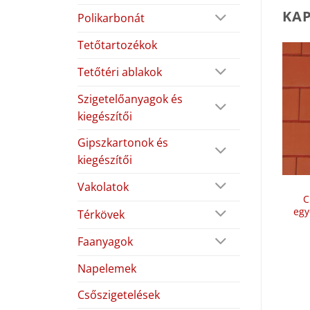
KA
Polikarbonát
Tetőtartozékok
Tetőtéri ablakok
Szigetelőanyagok és
kiegészítői
Gipszkartonok és
kiegészítői
Vakolatok
C
egy
Térkövek
Faanyagok
Napelemek
Csőszigetelések