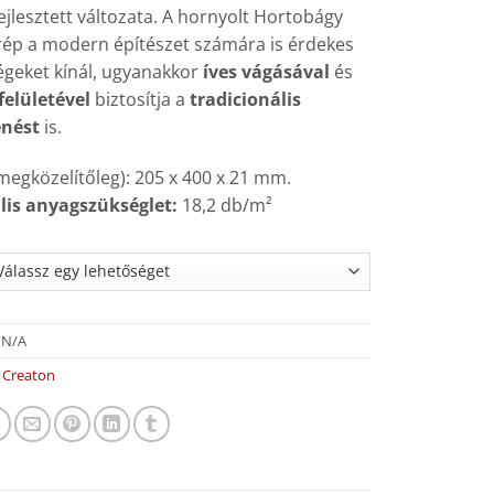
jlesztett változata. A hornyolt Hortobágy
rép a modern építészet számára is érdekes
égeket kínál, ugyanakkor
íves vágásával
és
felületével
biztosítja a
tradicionális
enést
is.
megközelítőleg): 205 x 400 x 21 mm.
is anyagszükséglet:
18,2 db/m²
:
N/A
:
Creaton