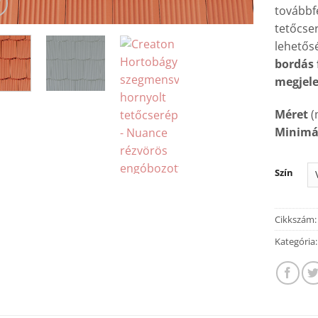
továbbfe
tetőcse
lehetős
bordás 
megjel
Méret
(
Minimál
Szín
Cikkszám
Kategória