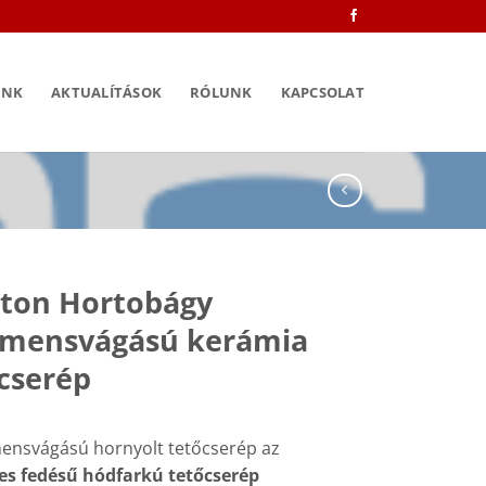
INK
AKTUALÍTÁSOK
RÓLUNK
KAPCSOLAT
ton Hortobágy
gmensvágású kerámia
cserép
ensvágású hornyolt tetőcserép az
es fedésű hódfarkú tetőcserép