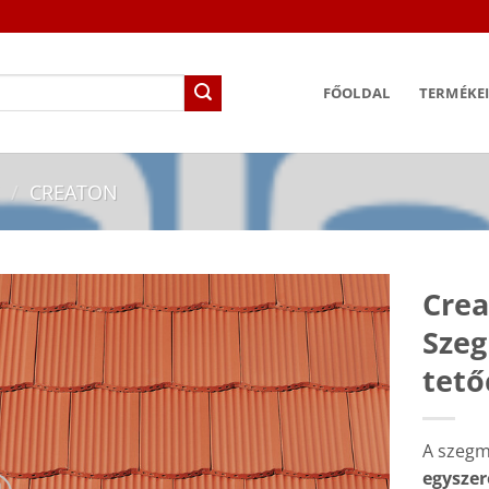
FŐOLDAL
TERMÉKE
/
CREATON
Crea
Sze
tető
A szegm
egyszer