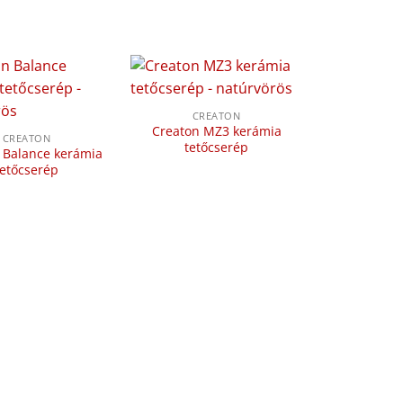
CREATON
Creaton MZ3 kerámia
CREATON
tetőcserép
 Balance kerámia
tetőcserép
CRE
Creaton Kla
kerámia 