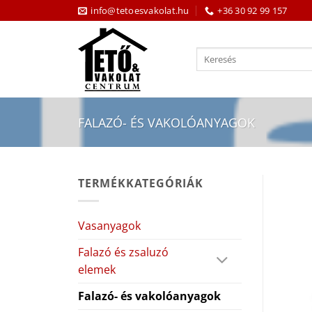
Skip
info@tetoesvakolat.hu
+36 30 92 99 157
to
content
Keresés
a
következőre:
FALAZÓ- ÉS VAKOLÓANYAGOK
TERMÉKKATEGÓRIÁK
Vasanyagok
Falazó és zsaluzó
elemek
Falazó- és vakolóanyagok