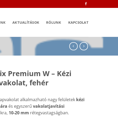
INK
AKTUALÍTÁSOK
RÓLUNK
KAPCSOLAT
x Premium W – Kézi
vakolat, fehér
lapvakolat alkalmazható nagy felületek
kézi
sára
és egyszerű
vakolatjavítási
okra,
10-20 mm
rétegvastagságban.