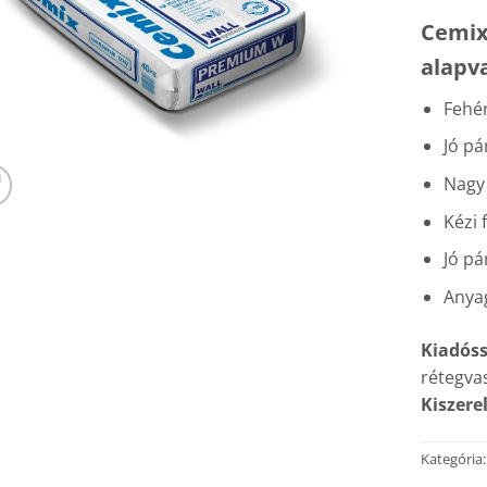
Cemix
alapv
Fehér
Jó pá
Nagy 
Kézi 
Jó pá
Anya
Kiadóss
rétegva
Kiszere
Kategória