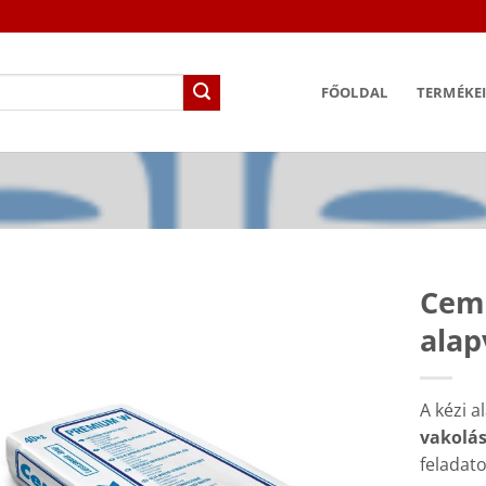
FŐOLDAL
TERMÉKE
Cemi
alap
A kézi a
vakolá
feladat