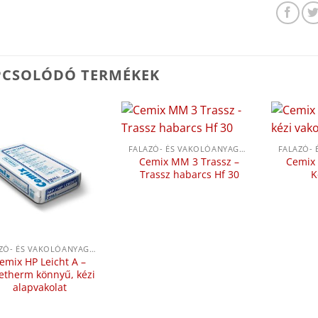
PCSOLÓDÓ TERMÉKEK
FALAZÓ- ÉS VAKOLÓANYAGOK
Cemix MM 3 Trassz –
Cemix 
Trassz habarcs Hf 30
K
FALAZÓ- ÉS VAKOLÓANYAGOK
emix HP Leicht A –
letherm könnyű, kézi
alapvakolat