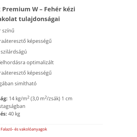
 Premium W – Fehér kézi
akolat tulajdonságai
 színű
raáteresztő képességű
szilárdságú
felhordásra optimalizált
raáteresztő képességű
gában simítható
2
2
ág:
14 kg/m
(3,0 m
/zsák) 1 cm
stagságban
lés:
40 kg
:
Falazó- és vakolóanyagok