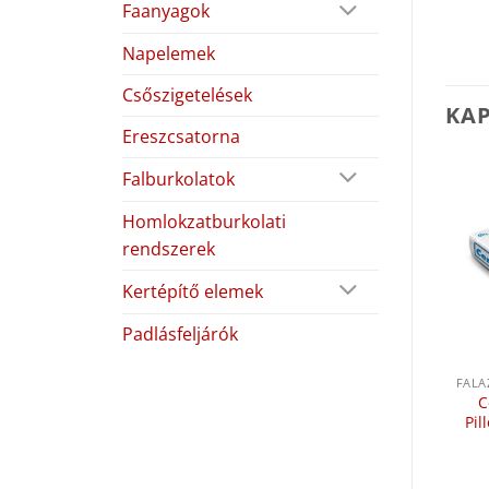
Faanyagok
Napelemek
Csőszigetelések
KA
Ereszcsatorna
Falburkolatok
Homlokzatburkolati
rendszerek
Kertépítő elemek
Padlásfeljárók
FALAZÓ- ÉS VAKOLÓANYAGOK
FALAZÓ- ÉS VAKOLÓANYAGOK
Cemix MP Leicht A –
Cemix M5 Klinker –
C
Pilletherm könnyű, gépi
Klinkerhabarcs Hf 50
Pil
alapvakolat