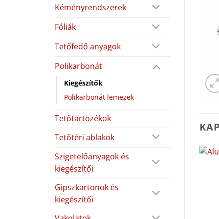
Kéményrendszerek
Fóliák
Tetőfedő anyagok
Polikarbonát
Kiegészítők
Polikarbonát lemezek
Tetőtartozékok
KA
Tetőtéri ablakok
Szigetelőanyagok és
kiegészítői
Gipszkartonok és
kiegészítői
Vakolatok