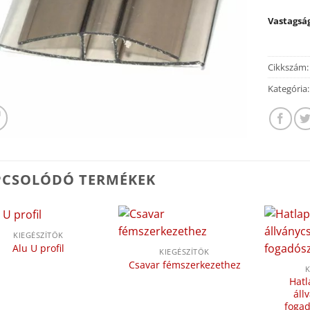
Vastagsá
Cikkszám
Kategória
PCSOLÓDÓ TERMÉKEK
KIEGÉSZÍTŐK
Alu U profil
KIEGÉSZÍTŐK
Csavar fémszerkezethez
K
Hatl
áll
fogad