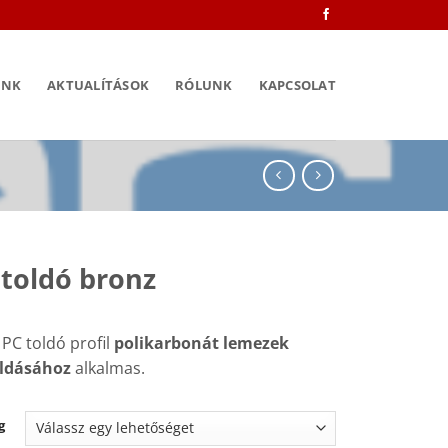
INK
AKTUALÍTÁSOK
RÓLUNK
KAPCSOLAT
toldó bronz
PC toldó profil
polikarbonát lemezek
oldásához
alkalmas.
g