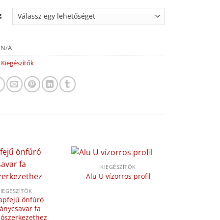
g
:
N/A
:
Kiegészítők
KIEGÉSZÍTŐK
Alu U vízorros profil
IEGÉSZÍTŐK
apfejű önfúró
ványcsavar fa
ószerkezethez