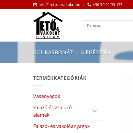
Skip
info@tetoesvakolat.hu
+36 30 92 99 157
to
content
Keresés
a
következőre:
POLIKARBONÁT
/
KIEGÉSZÍTŐK
TERMÉKKATEGÓRIÁK
Vasanyagok
Falazó és zsaluzó
elemek
Falazó- és vakolóanyagok