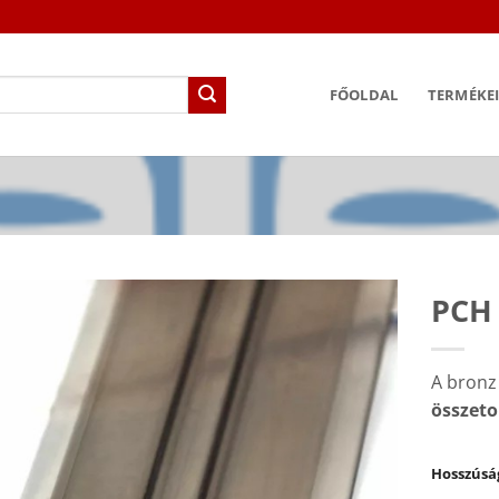
FŐOLDAL
TERMÉKE
PCH 
A bronz 
összet
Hosszúsá