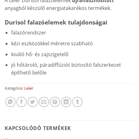
A Leier Durisol falazóelemek
újrahasznosított
anyagból készülő energiatakarékos termékek.
Durisol falazóelemek tulajdonságai
falazórendszer
kézi eszközökkel méretre szabható
kiváló hő- és zajszigetelő
jó hőtároló, páradiffúziót biztosító falszerkezet
építhető belőle
Kategória:
Leier
KAPCSOLÓDÓ TERMÉKEK