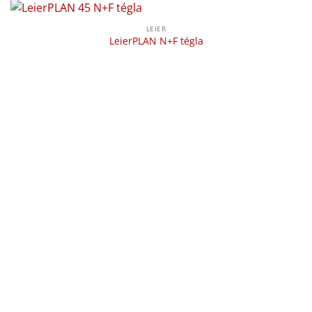
LEIER
LeierPLAN N+F tégla