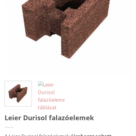
Leier Durisol falazóelemek