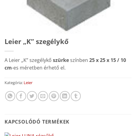
Leier „K” szegélykő
A Leier „K” szegélykő
szürke
színben
25 x 25 x 15 / 10
cm
-es méretben érhető el.
Kategória:
Leier
KAPCSOLÓDÓ TERMÉKEK