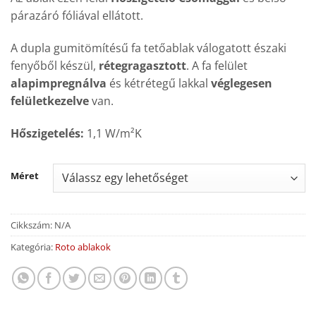
párazáró fóliával ellátott.
A dupla gumitömítésű fa tetőablak válogatott északi
fenyőből készül,
rétegragasztott
. A fa felület
alapimpregnálva
és kétrétegű lakkal
véglegesen
felületkezelve
van.
Hőszigetelés:
1,1 W/m²K
Méret
Cikkszám:
N/A
Kategória:
Roto ablakok