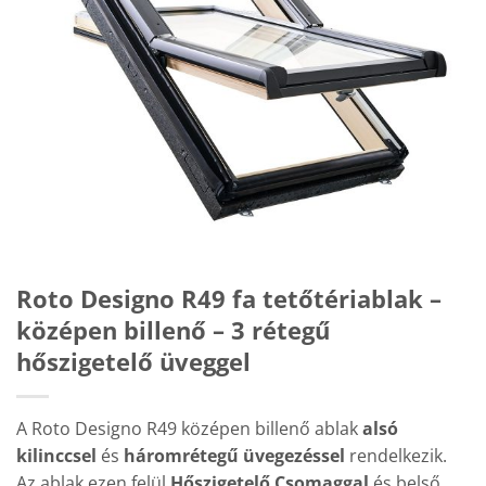
Roto Designo R49 fa tetőtériablak –
középen billenő – 3 rétegű
hőszigetelő üveggel
A Roto Designo R49 középen billenő ablak
alsó
kilinccsel
és
háromrétegű üvegezéssel
rendelkezik.
Az ablak ezen felül
Hőszigetelő Csomaggal
és belső