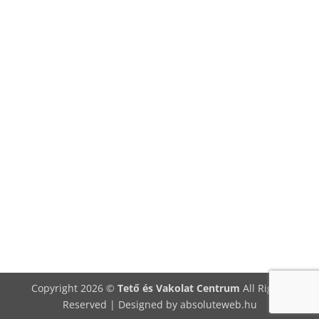
Copyright 2026 ©
Tető és Vakolat Centrum
All Rights
Reserved | Designed by
absoluteweb.hu