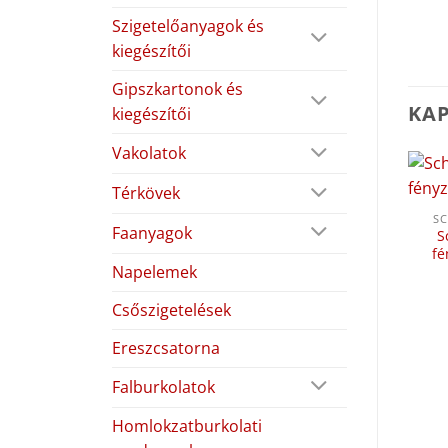
Szigetelőanyagok és
kiegészítői
Gipszkartonok és
KA
kiegészítői
Vakolatok
Térkövek
SC
Faanyagok
S
fé
Napelemek
Csőszigetelések
Ereszcsatorna
Falburkolatok
Homlokzatburkolati