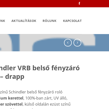
INK
AKTUALÍTÁSOK
RÓLUNK
KAPCSOLAT
ndler VRB belső fényzáró
 – drapp
zínű Schindler belső fényzáró roló
ium kerettel
, 100%-ban zárt, UV álló,
ter szövettel
, külső oldalán ezüst színű