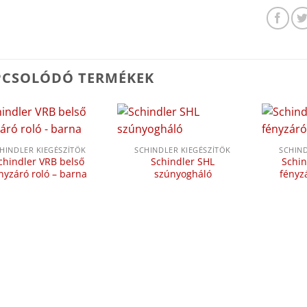
PCSOLÓDÓ TERMÉKEK
HINDLER KIEGÉSZÍTŐK
SCHINDLER KIEGÉSZÍTŐK
SCHIND
chindler VRB belső
Schindler SHL
Schin
nyzáró roló – barna
szúnyogháló
fényzá