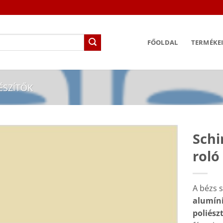
FŐOLDAL
TERMÉKE
ÉSZÍTŐK
Schi
roló
A bézs s
alumín
poliész