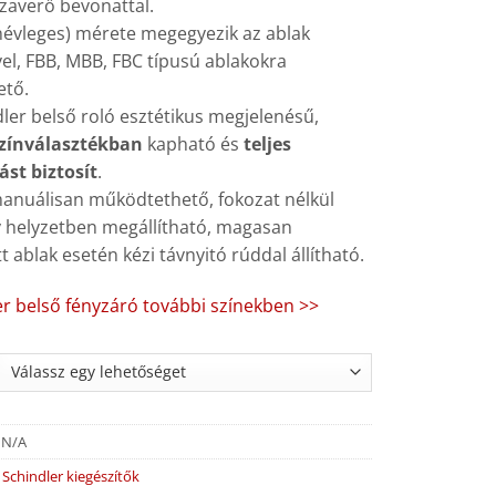
szaverő bevonattal.
(névleges) mérete megegyezik az ablak
el, FBB, MBB, FBC típusú ablakokra
ető.
ler belső roló esztétikus megjelenésű,
színválasztékban
kapható és
teljes
ást biztosít
.
manuálisan működtethető, fokozat nélkül
 helyzetben megállítható, magasan
t ablak esetén kézi távnyitó rúddal állítható.
er belső fényzáró további színekben >>
:
N/A
:
Schindler kiegészítők