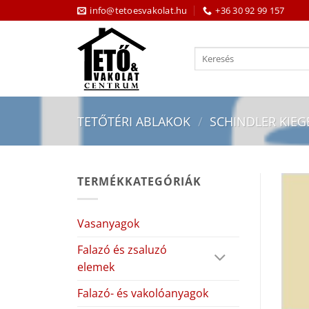
Skip
info@tetoesvakolat.hu
+36 30 92 99 157
to
content
Keresés
a
következőre:
TETŐTÉRI ABLAKOK
/
SCHINDLER KIEG
TERMÉKKATEGÓRIÁK
Vasanyagok
Falazó és zsaluzó
elemek
Falazó- és vakolóanyagok