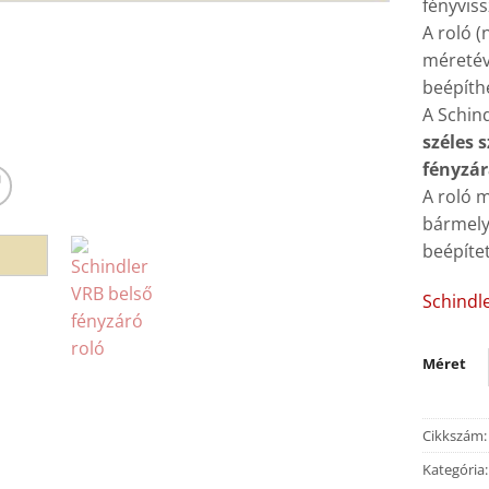
fényvis
A roló 
méretév
beépíth
A Schind
széles 
fényzár
A roló 
bármely
beépítet
Schindl
Méret
Cikkszám
Kategória