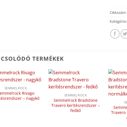
Cikkszám
Kategória
PCSOLÓDÓ TERMÉKEK
SEMMELROCK
emmelrock Rivago
SEMMELROCK
tésrendszer – nagykő
Semmelrock Bradstone
S
Travero kerítésrendszer –
Semmel
fedkő
Travero 