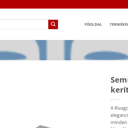
FŐOLDAL
TERMÉKE
Sem
kerí
A Rivago
eleganc
minden é