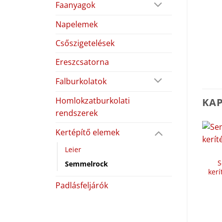
Faanyagok
Napelemek
Csőszigetelések
Ereszcsatorna
Falburkolatok
Homlokzatburkolati
KA
rendszerek
Kertépítő elemek
Leier
S
Semmelrock
kerí
Padlásfeljárók