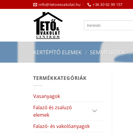
Skip
info@tetoesvakolat.hu
+36 30 92 99 157
to
content
Keresés
a
következőre:
KERTÉPÍTŐ ELEMEK
/
SEMMELROCK
TERMÉKKATEGÓRIÁK
Vasanyagok
Falazó és zsaluzó
elemek
Falazó- és vakolóanyagok