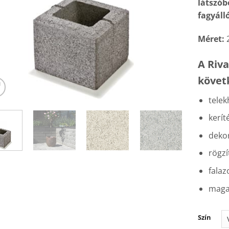
látszób
fagyáll
Méret:
A Riva
követ
telek
kerít
dekor
rögzí
falaz
maga
Szín