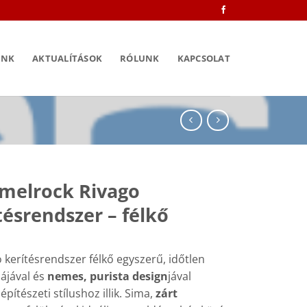
INK
AKTUALÍTÁSOK
RÓLUNK
KAPCSOLAT
melrock Rivago
tésrendszer – félkő
 kerítésrendszer félkő egyszerű, időtlen
iájával és
nemes, purista design
jával
pítészeti stílushoz illik. Sima,
zárt