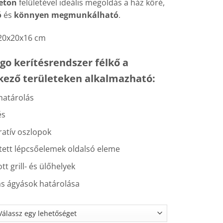
eton
felületével ideális megoldás a ház köré,
ó
és
könnyen megmunkálható
.
20x20x16 cm
go kerítésrendszer félkő a
kező területeken alkalmazható:
határolás
és
atív oszlopok
tett lépcsőelemek oldalsó eleme
ott grill- és ülőhelyek
s ágyások határolása