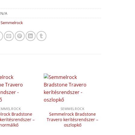
:
N/A
:
Semmelrock
EMMELROCK
SEMMELROCK
rock Bradstone
Semmelrock Bradstone
kerítésrendszer –
Travero kerítésrendszer –
normálkő
oszlopkő