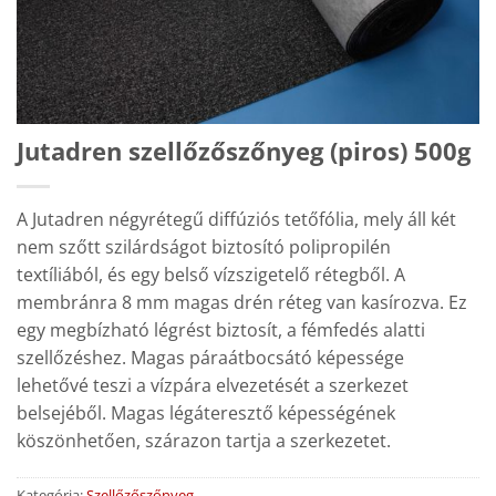
Jutadren szellőzőszőnyeg (piros) 500g
A Jutadren négyrétegű diffúziós tetőfólia, mely áll két
nem szőtt szilárdságot biztosító polipropilén
textíliából, és egy belső vízszigetelő rétegből. A
membránra 8 mm magas drén réteg van kasírozva. Ez
egy megbízható légrést biztosít, a fémfedés alatti
szellőzéshez. Magas páraátbocsátó képessége
lehetővé teszi a vízpára elvezetését a szerkezet
belsejéből. Magas légáteresztő képességének
köszönhetően, szárazon tartja a szerkezetet.
Kategória:
Szellőzőszőnyeg