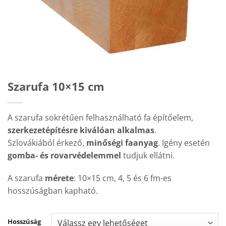
Szarufa 10×15 cm
A szarufa sokrétűen felhasználható fa építőelem,
szerkezetépítésre kiválóan alkalmas
.
Szlovákiából érkező,
minőségi faanyag
. Igény esetén
gomba- és rovarvédelemmel
tudjuk ellátni.
A szarufa
mérete
: 10×15 cm, 4, 5 és 6 fm-es
hosszúságban kapható.
Hosszúság