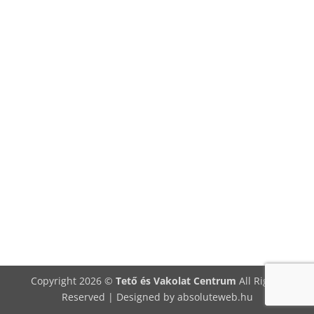
Copyright 2026 ©
Tető és Vakolat Centrum
All Rights
Reserved | Designed by
absoluteweb.hu