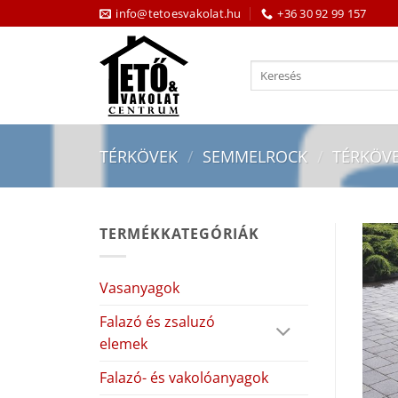
Skip
info@tetoesvakolat.hu
+36 30 92 99 157
to
content
Keresés
a
következőre:
TÉRKÖVEK
/
SEMMELROCK
/
TÉRKÖV
TERMÉKKATEGÓRIÁK
Vasanyagok
Falazó és zsaluzó
elemek
Falazó- és vakolóanyagok