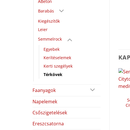
ABeton
Barabás
Kiegészítők
Leier
Semmelrock
Egyebek
KA
Kerítéselemek
Kerti szegélyek
Térkövek
Faanyagok
S
Napelemek
Ci
Csőszigetelések
Ereszcsatorna