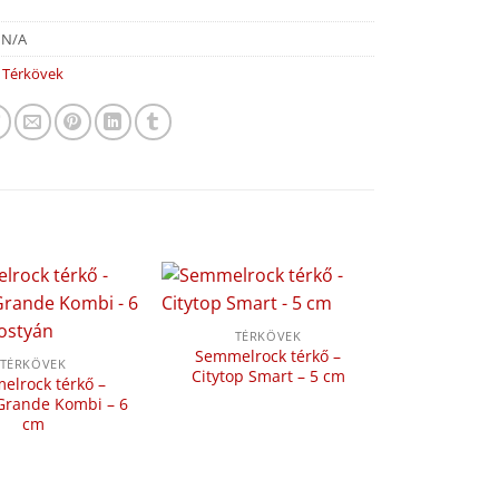
:
N/A
:
Térkövek
TÉRKÖVEK
Semmelrock térkő –
TÉRKÖVEK
Citytop Smart – 5 cm
elrock térkő –
 Grande Kombi – 6
cm
TÉR