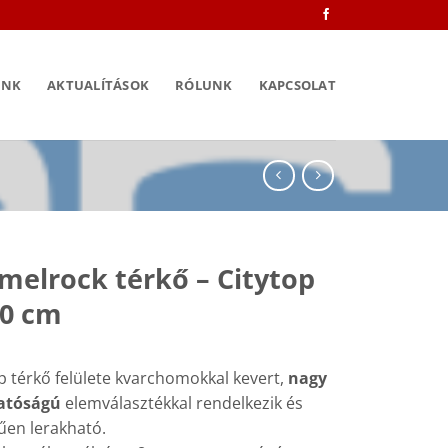
INK
AKTUALÍTÁSOK
RÓLUNK
KAPCSOLAT
elrock térkő – Citytop
20 cm
p térkő felülete kvarchomokkal kevert,
nagy
atóságú
elemválasztékkal rendelkezik és
űen lerakható.