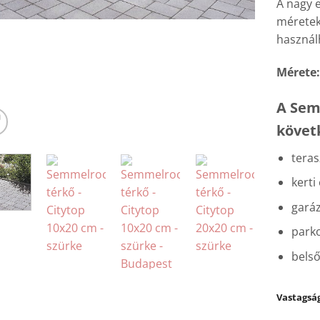
A nagy 
méretek 
használ
Mérete:
A Sem
követ
tera
kerti
gará
parko
bels
Vastagsá