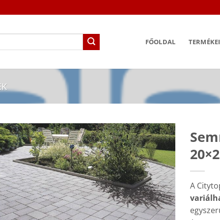
FŐOLDAL
TERMÉKE
EK
Semm
20×
A Cityto
variálh
egyszer