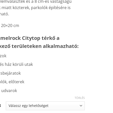
elemválaszték és a 8 cm-es vastagságú
miatt közterek, parkolók építésére is
ható.
20×20 cm
melrock Citytop térkő a
kező területeken alkalmazható:
szok
 és ház körüli utak
zsbejáratok
lók, előterek
ő udvarok
TÖRLÉS
g