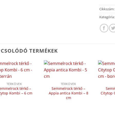
Cikkszám
Kategória
PCSOLÓDÓ TERMÉKEK
TÉRKÖVEK
TÉRKÖVEK
emmelrock térkő –
Semmelrock térkő –
Semm
tytop Kombi – 6 cm
Appia antica Kombi – 8
Citytop
cm