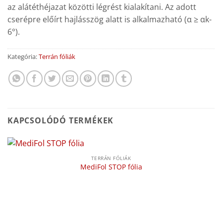
az alátéthéjazat közötti légrést kialakítani. Az adott
cserépre előírt hajlásszög alatt is alkalmazható (α ≥ αk-
6°).
Kategória:
Terrán fóliák
KAPCSOLÓDÓ TERMÉKEK
TERRÁN FÓLIÁK
MediFol STOP fólia