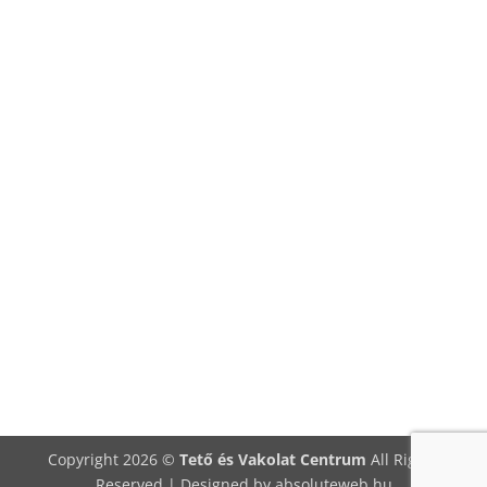
Copyright 2026 ©
Tető és Vakolat Centrum
All Rights
Reserved | Designed by
absoluteweb.hu