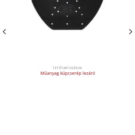
TETŐTARTOZÉKOK
Műanyag kúpcserép lezáró