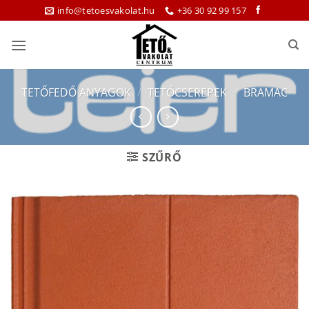
Skip
info@tetoesvakolat.hu
+36 30 92 99 157
to
content
TETŐFEDŐ ANYAGOK
/
TETŐCSEREPEK
/
BRAMAC
SZŰRŐ