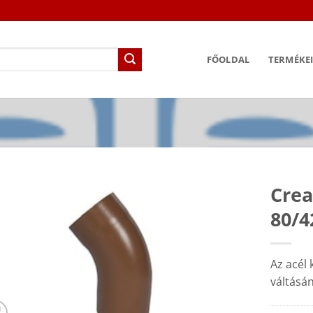
FŐOLDAL
TERMÉKE
Crea
80/4
Az acél 
váltásá