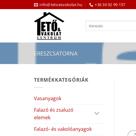
Skip
info@tetoesvakolat.hu
+36 30 92 99 157
to
content
Keresés
a
következőre:
ERESZCSATORNA
TERMÉKKATEGÓRIÁK
Vasanyagok
Falazó és zsaluzó
elemek
Falazó- és vakolóanyagok