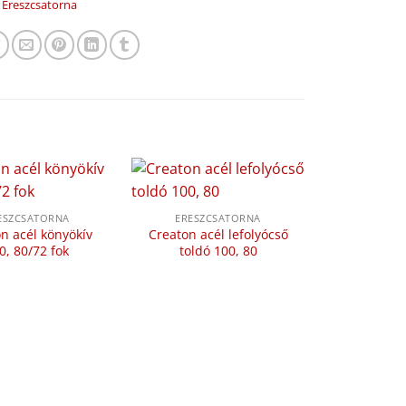
:
Ereszcsatorna
ESZCSATORNA
ERESZCSATORNA
n acél könyökív
Creaton acél lefolyócső
0, 80/72 fok
toldó 100, 80
ERESZC
Creaton acél
10