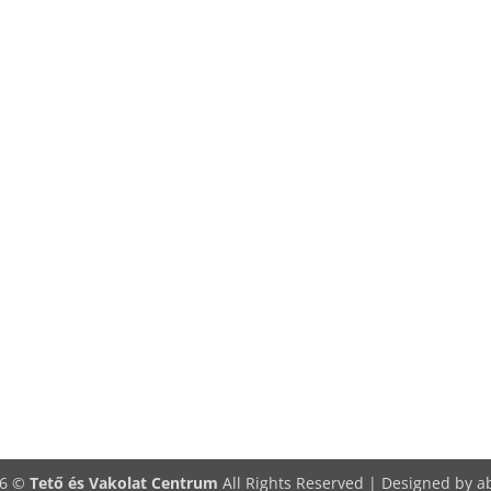
26 ©
Tető és Vakolat Centrum
All Rights Reserved | Designed by
a