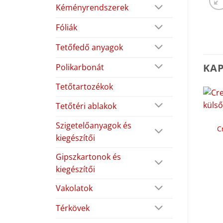
Kéményrendszerek
Fóliák
Tetőfedő anyagok
KA
Polikarbonát
Tetőtartozékok
Tetőtéri ablakok
Szigetelőanyagok és
C
kiegészítői
Gipszkartonok és
kiegészítői
Vakolatok
Térkövek