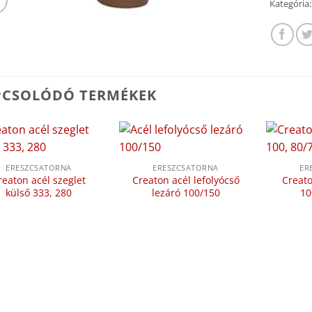
Kategória
PCSOLÓDÓ TERMÉKEK
ERESZCSATORNA
ERESZCSATORNA
ER
reaton acél szeglet
Creaton acél lefolyócső
Creato
külső 333, 280
lezáró 100/150
10