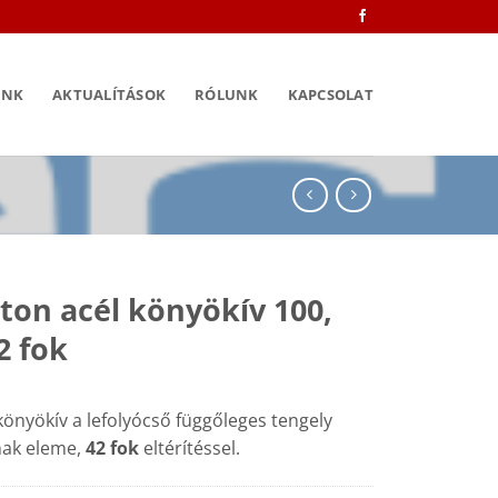
INK
AKTUALÍTÁSOK
RÓLUNK
KAPCSOLAT
ton acél könyökív 100,
2 fok
könyökív a lefolyócső függőleges tengely
nak eleme,
42 fok
eltérítéssel.