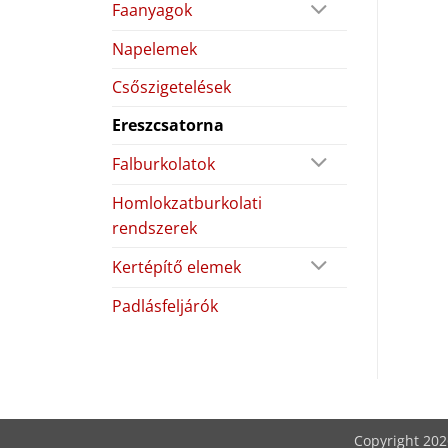
Faanyagok
Napelemek
Csőszigetelések
Ereszcsatorna
Falburkolatok
Homlokzatburkolati
rendszerek
Kertépítő elemek
Padlásfeljárók
Copyright 20