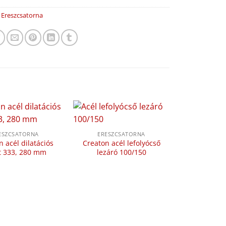
:
Ereszcsatorna
ESZCSATORNA
ERESZCSATORNA
 acél dilatációs
Creaton acél lefolyócső
t 333, 280 mm
lezáró 100/150
ERESZC
Creaton ac
üst 