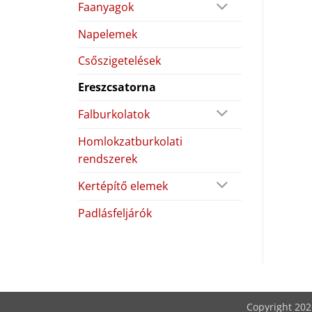
Faanyagok
Napelemek
Csőszigetelések
Ereszcsatorna
Falburkolatok
Homlokzatburkolati
rendszerek
Kertépítő elemek
Padlásfeljárók
Copyright 20