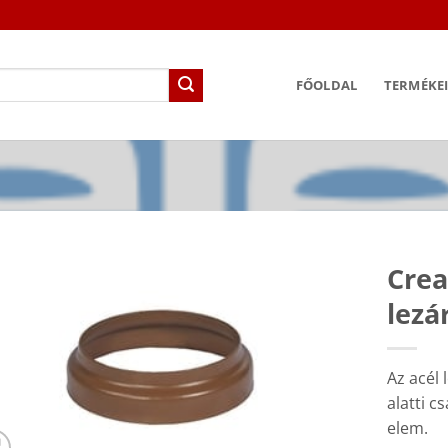
FŐOLDAL
TERMÉKE
Crea
lezá
Az acél 
alatti c
elem.