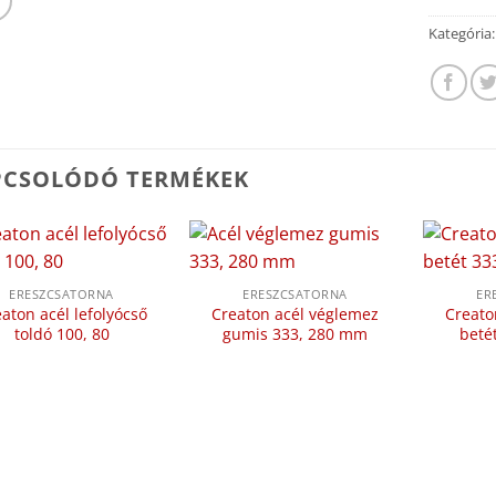
Kategória
PCSOLÓDÓ TERMÉKEK
ERESZCSATORNA
ERESZCSATORNA
ER
aton acél lefolyócső
Creaton acél véglemez
Creaton
toldó 100, 80
gumis 333, 280 mm
beté