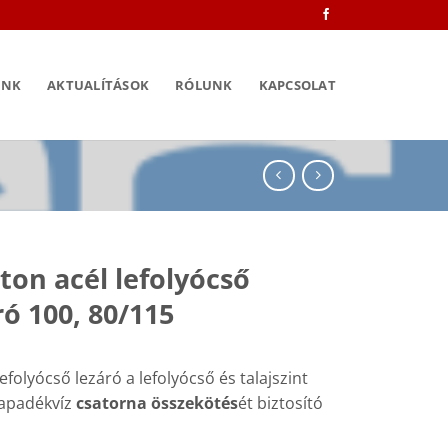
INK
AKTUALÍTÁSOK
RÓLUNK
KAPCSOLAT
ton acél lefolyócső
ró 100, 80/115
lefolyócső lezáró a lefolyócső és talajszint
sapadékvíz
csatorna összekötés
ét biztosító