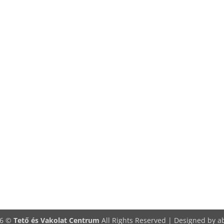
26 ©
Tető és Vakolat Centrum
All Rights Reserved | Designed by
a