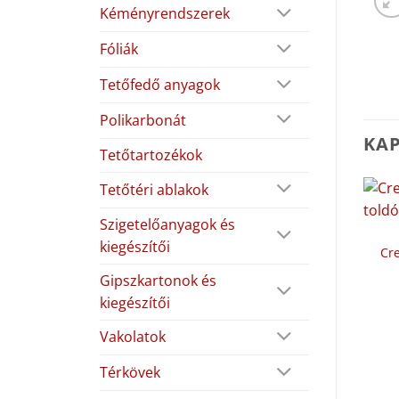
Kéményrendszerek
Fóliák
Tetőfedő anyagok
Polikarbonát
KA
Tetőtartozékok
Tetőtéri ablakok
Szigetelőanyagok és
kiegészítői
Cre
Gipszkartonok és
kiegészítői
Vakolatok
Térkövek