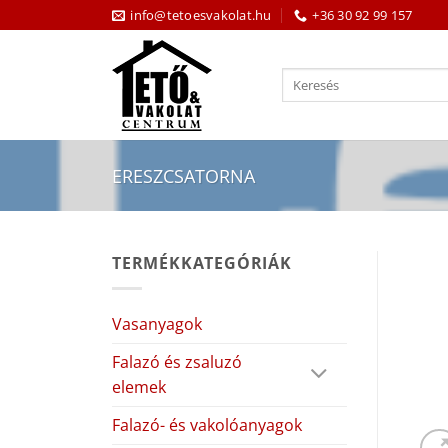
Skip
info@tetoesvakolat.hu
+36 30 92 99 157
to
content
Keresés
a
következőre:
ERESZCSATORNA
TERMÉKKATEGÓRIÁK
Vasanyagok
Falazó és zsaluzó
elemek
Falazó- és vakolóanyagok