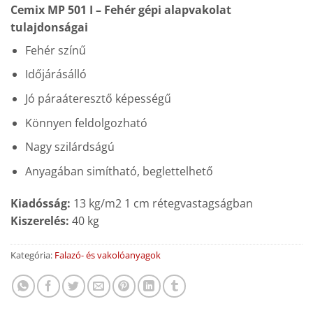
Cemix MP 501 I – Fehér gépi alapvakolat
tulajdonságai
Fehér színű
Időjárásálló
Jó páraáteresztő képességű
Könnyen feldolgozható
Nagy szilárdságú
Anyagában simítható, beglettelhető
Kiadósság:
13 kg/m2 1 cm rétegvastagságban
Kiszerelés:
40 kg
Kategória:
Falazó- és vakolóanyagok