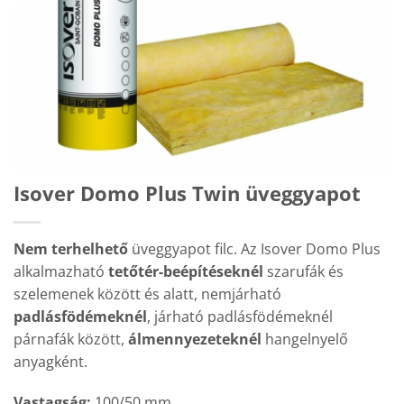
Isover Domo Plus Twin üveggyapot
Nem terhelhető
üveggyapot filc. Az Isover Domo Plus
alkalmazható
tetőtér-beépítéseknél
szarufák és
szelemenek között és alatt, nemjárható
padlásfödémeknél
, járható padlásfödémeknél
párnafák között,
álmennyezeteknél
hangelnyelő
anyagként.
Vastagság:
100/50 mm