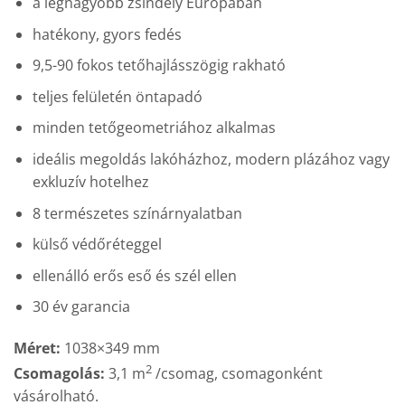
a legnagyobb zsindely Európában
hatékony, gyors fedés
9,5-90 fokos tetőhajlásszögig rakható
teljes felületén öntapadó
minden tetőgeometriához alkalmas
ideális megoldás lakóházhoz, modern plázához vagy
exkluzív hotelhez
8 természetes színárnyalatban
külső védőréteggel
ellenálló erős eső és szél ellen
30 év garancia
Méret:
1038×349 mm
2
Csomagolás:
3,1 m
/csomag, csomagonként
vásárolható.