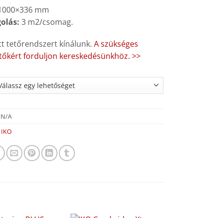
1000×336 mm
olás:
3 m2/csomag.
t tetőrendszert kínálunk.
A szükséges
ítőkért forduljon kereskedésünkhöz. >>
:
N/A
:
IKO