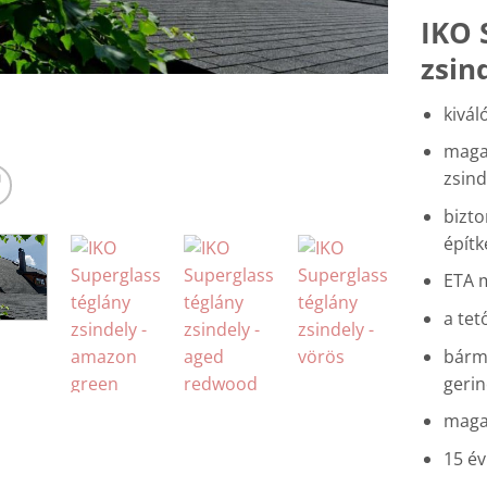
IKO 
zsin
kivál
maga
zsind
bizto
épít
ETA m
a tet
bármi
geri
magas
15 év