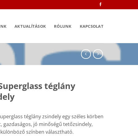
INK
AKTUALÍTÁSOK
RÓLUNK
KAPCSOLAT
Superglass téglány
dely
Superglass téglány zsindely egy széles körben
t, gazdaságos, jó minőségű tetőzsindely,
 különböző színben választható.