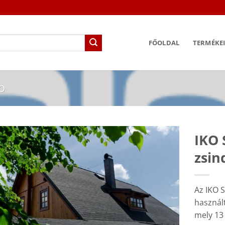
FŐOLDAL
TERMÉKE
KO
IKO 
zsin
Az IKO 
használ
mely 13