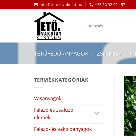
Skip
info@tetoesvakolat.hu
+36 30 92 99 157
to
content
Keresés
a
következőre:
TETŐFEDŐ ANYAGOK
/
ZSINDELY
/
I
TERMÉKKATEGÓRIÁK
Vasanyagok
Falazó és zsaluzó
elemek
Falazó- és vakolóanyagok