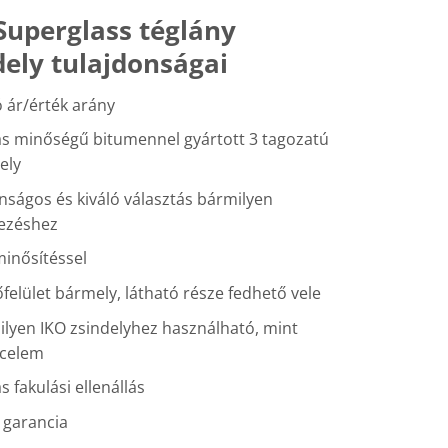
Superglass téglány
dely tulajdonságai
ó ár/érték arány
s minőségű bitumennel gyártott 3 tagozatú
ely
nságos és kiváló választás bármilyen
kezéshez
inősítéssel
őfelület bármely, látható része fedhető vele
lyen IKO zsindelyhez használható, mint
ncelem
 fakulási ellenállás
 garancia