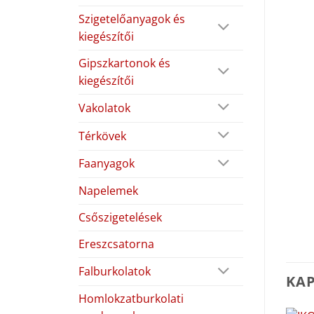
Szigetelőanyagok és
kiegészítői
Gipszkartonok és
kiegészítői
Vakolatok
Térkövek
Faanyagok
Napelemek
Csőszigetelések
Ereszcsatorna
Falburkolatok
KA
Homlokzatburkolati