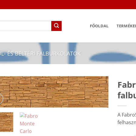
FŐOLDAL
TERMÉKE
L- ÉS BELTÉRI FALBURKOLATOK
Fabr
falb
A Fabro
felhaszn