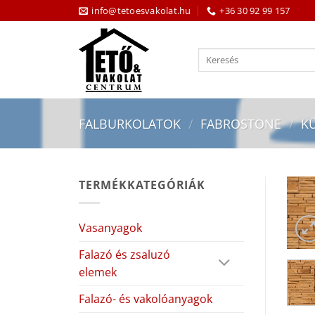
Skip
info@tetoesvakolat.hu
+36 30 92 99 157
to
content
Keresés
a
következőre:
FALBURKOLATOK
/
FABROSTONE
/
KÜ
TERMÉKKATEGÓRIÁK
Vasanyagok
Falazó és zsaluzó
elemek
Falazó- és vakolóanyagok