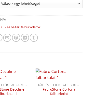
:
N/A
:
Kül- és beltéri falburkolatok
KÜL- ÉS BELTÉRI FALBURKOLATOK
KÜL- ÉS BELTÉRI FALBURKOLATOK
Stone Decoline
FabroStone Cortona
alburkolat 1
falburkolat