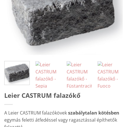
Leier CASTRUM falazókő
A Leier CASTRUM falazókövek
szabálytalan kötésben
egymás feletti átfedéssel vagy ragasztással építhetők
falazattá.