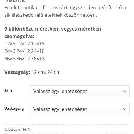
Felülete antikolt, finomszórt, egyszerűen beépíthető a
sík illeszkedő felületeknek köszönhetően.
9 különböző méretben, vegyes méretben
csomagolva:
12×6 12×12 12×18
24×6 24×12 24×18
36×6 36×12 36×18
Vastagság:
12 cm, 24 cm
Szín
Vastagság
Cikkszám:
N/A