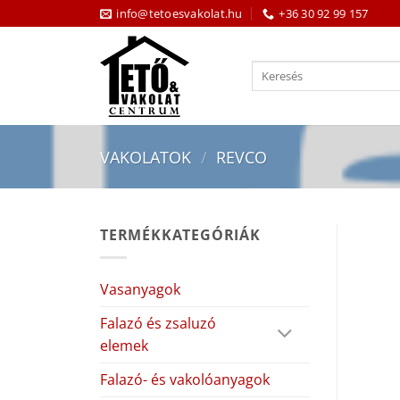
Skip
info@tetoesvakolat.hu
+36 30 92 99 157
to
content
Keresés
a
következőre:
VAKOLATOK
/
REVCO
TERMÉKKATEGÓRIÁK
Vasanyagok
Falazó és zsaluzó
elemek
Falazó- és vakolóanyagok