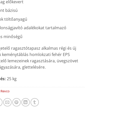
lag előkevert
nt bázisú
k töltőanyagú
donságjavító adalékokat tartalmazó
s minőségű
etelő ragasztótapasz alkalmas régi és új
k keménytáblás homlokzati fehér EPS
telő lemezeinek ragasztására, üvegszövet
gyazására, glettelésére.
lés:
25 kg
:
Revco