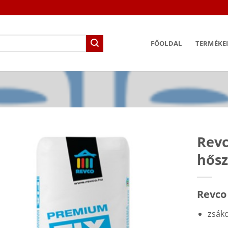
FŐOLDAL
TERMÉKE
Revc
hősz
Revco
zsáko