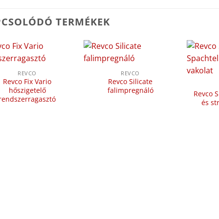
PCSOLÓDÓ TERMÉKEK
REVCO
REVCO
Revco Fix Vario
Revco Silicate
hőszigetelő
falimpregnáló
Revco Si
rendszerragasztó
és st