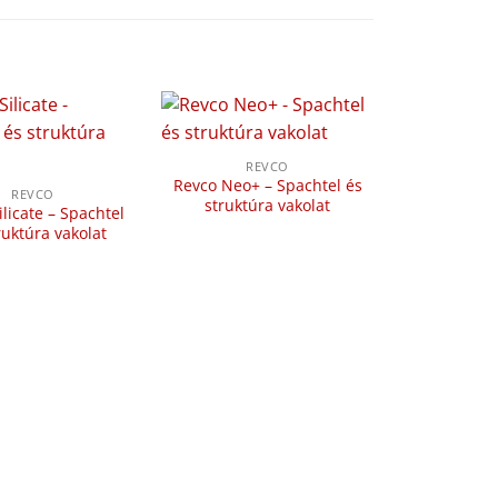
REVCO
Revco Neo+ – Spachtel és
REVCO
struktúra vakolat
licate – Spachtel
ruktúra vakolat
RE
Revco
homlokz