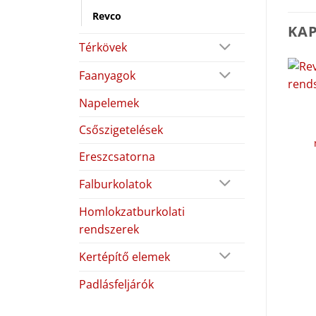
Revco
KA
Térkövek
Faanyagok
Napelemek
Csőszigetelések
Ereszcsatorna
Falburkolatok
Homlokzatburkolati
rendszerek
Kertépítő elemek
Padlásfeljárók