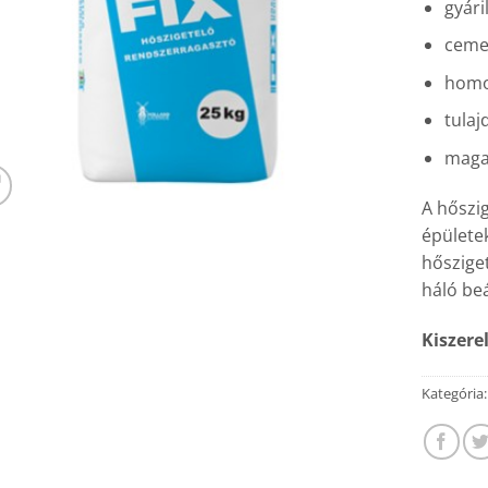
gyári
ceme
homo
tulaj
maga
A hőszig
épülete
hőszige
háló beá
Kiszere
Kategória