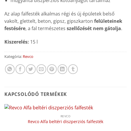
műgyanta diszperziós kötőanyagot tartalmaz
Az alap falfesték alkalmas régi és új épületek belső
vakolt, glettelt, beton, gipsz, gipszkarton
felületeinek
festésére
, a fal természetes
szellőzését nem gátolja
.
Kiszerelés:
15 l
Kategória:
Revco
KAPCSOLÓDÓ TERMÉKEK
REVCO
Revco Alfa beltéri diszperziós falfesték