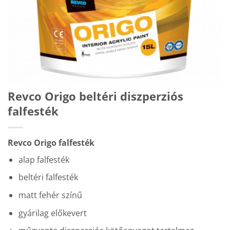
Revco Origo beltéri diszperziós
falfesték
Revco Origo falfesték
alap falfesték
beltéri falfesték
matt fehér színű
gyárilag előkevert