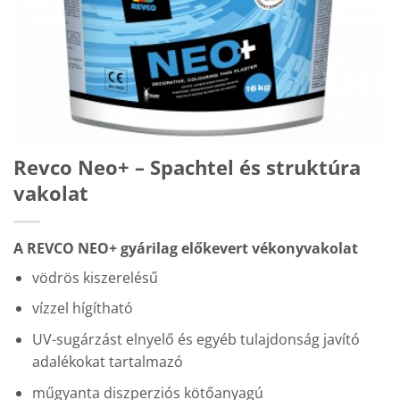
Revco Neo+ – Spachtel és struktúra
vakolat
A REVCO NEO+ gyárilag előkevert vékonyvakolat
vödrös kiszerelésű
vízzel hígítható
UV-sugárzást elnyelő és egyéb tulajdonság javító
adalékokat tartalmazó
műgyanta diszperziós kötőanyagú