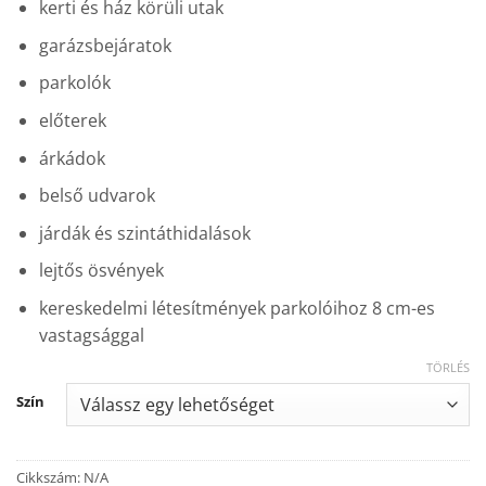
kerti és ház körüli utak
garázsbejáratok
parkolók
előterek
árkádok
belső udvarok
járdák és szintáthidalások
lejtős ösvények
kereskedelmi létesítmények parkolóihoz 8 cm-es
vastagsággal
TÖRLÉS
Szín
Cikkszám:
N/A