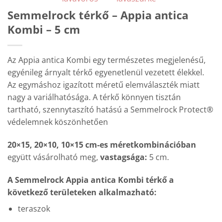
Semmelrock térkő – Appia antica
Kombi – 5 cm
Az Appia antica Kombi egy természetes megjelenésű,
egyénileg árnyalt térkő egyenetlenül vezetett élekkel.
Az egymáshoz igazított méretű elemválaszték miatt
nagy a variálhatósága. A térkő könnyen tisztán
tartható, szennytaszító hatású a Semmelrock Protect®
védelemnek köszönhetően
20×15, 20×10, 10×15 cm-es méretkombinációban
együtt vásárolható meg,
vastagsága:
5 cm.
A Semmelrock Appia antica Kombi térkő a
következő területeken alkalmazható:
teraszok