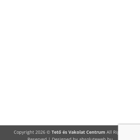
Copyright 2026 ©
Tető és Vakolat Centrum
All Rights
Reserved | Designed by
absoluteweb.hu