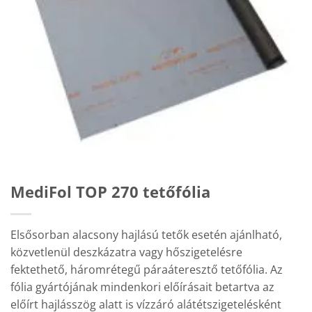
MediFol TOP 270 tetőfólia
Elsősorban alacsony hajlású tetők esetén ajánlható,
közvetlenül deszkázatra vagy hőszigetelésre
fektethető, háromrétegű páraáteresztő tetőfólia. Az
fólia gyártójának mindenkori előírásait betartva az
előírt hajlásszög alatt is vízzáró alátétszigetelésként