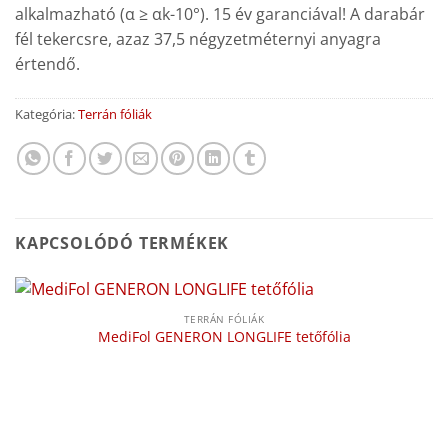
alkalmazható (α ≥ αk-10°). 15 év garanciával! A darabár
fél tekercsre, azaz 37,5 négyzetméternyi anyagra
értendő.
Kategória:
Terrán fóliák
KAPCSOLÓDÓ TERMÉKEK
TERRÁN FÓLIÁK
MediFol GENERON LONGLIFE tetőfólia