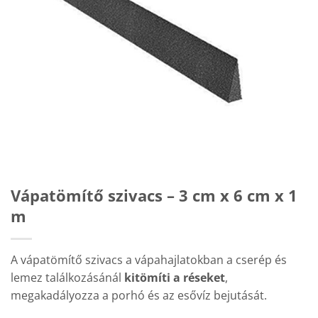
Vápatömítő szivacs – 3 cm x 6 cm x 1
m
A vápatömítő szivacs a vápahajlatokban a cserép és
lemez találkozásánál
kitömíti a réseket
,
megakadályozza a porhó és az esővíz bejutását.